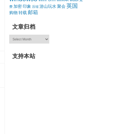
WinRAR
免
英国
加密
印象
游山玩水
聚会
费
压缩
邮箱
购物
转载
文章归档
文
章
归
档
支持本站