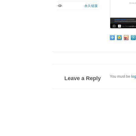
永久链接
You must be
lo
Leave a Reply