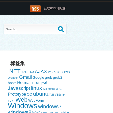
获取RSS订阅源
标签集
.NET
AJAX
126
163
ASP
C/C++
CSS
Gmail
Google
grub
grub2
Dropbox
Hotmail
hosts
ipv6
HTML
linux
Javascript
live
Metro
MFC
ubuntu
Prototype
QQ
VB
VBScript
Web
WebForm
VC++
Windows
windows7
windows8
WinForm
wubi