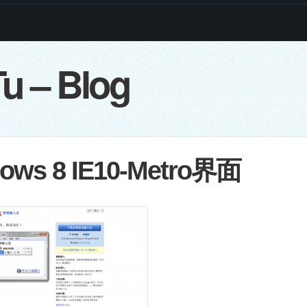
u – Blog
ows 8 IE10-Metro界面