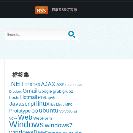
获取RSS订阅源
标签集
.NET
AJAX
126
163
ASP
C/C++
CSS
Gmail
Google
grub
grub2
Dropbox
Hotmail
hosts
ipv6
HTML
linux
Javascript
live
Metro
MFC
ubuntu
Prototype
QQ
VB
VBScript
Web
WebForm
VC++
Windows
windows7
windows8
WinForm
wubi