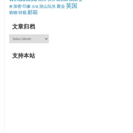
WinRAR
免
英国
加密
印象
游山玩水
聚会
费
压缩
邮箱
购物
转载
文章归档
文
章
归
档
支持本站