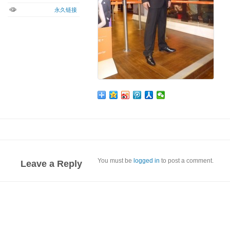
永久链接
You must be
logged in
to post a comment.
Leave a Reply