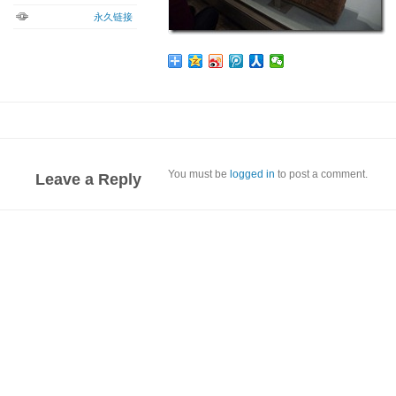
永久链接
You must be
logged in
to post a comment.
Leave a Reply