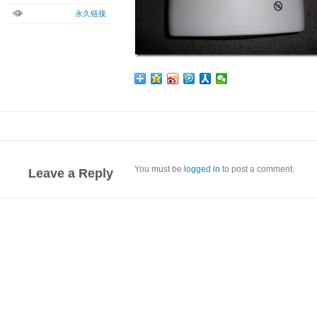
永久链接
You must be
logged in
to post a comment.
Leave a Reply