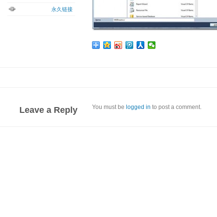
永久链接
You must be
logged in
to post a comment.
Leave a Reply