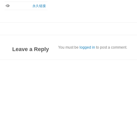
永久链接
You must be
logged in
to post a comment.
Leave a Reply