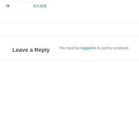
永久链接
You must be
logged in
to post a comment.
Leave a Reply