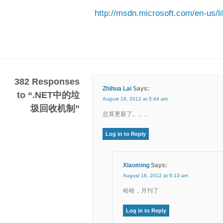
http://msdn.microsoft.com/en-us/
382 Responses
Zhihua Lai
Says:
to “.NET中的垃
August 16, 2012 at 5:44 am
圾回收机制”
总算更新了。。。
Log in to Reply
Xiaoming
Says:
August 16, 2012 at 6:13 am
哈哈，月刊了
Log in to Reply