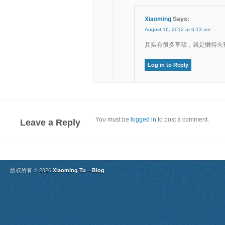
Xiaoming
Says:
August 16, 2012 at 6:13 am
其实有很多草稿，就是懒得去
Log in to Reply
You must be
logged in
to post a comment.
Leave a Reply
版权所有 © 2026
Xiaoming Tu – Blog