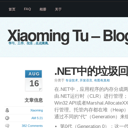
FAQ
首页
相册
关于
Xiaoming Tu – Blo
学习、工作、生活，点点滴滴。
.NET中的垃圾
AUG
分类于
,
,
16
专业技术
开发语言
有图有真相
在.NET中，应用程序的内存分成
由.NET运行时（CLR）进行管
文章信息
Win32 API或者Marshal.All
行管理。托管内存都在堆（Heap
Xiaoming
通过不同的“代”（Generatio
AM 5:21
第0代（Generation 0）
382 Comments