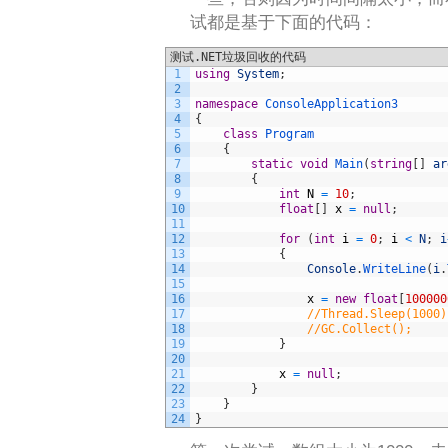
试都是基于下面的代码：
测试.NET垃圾回收的代码
1
using
System
;
2
3
namespace
ConsoleApplication3
4
{
5
class
Program
6
{
7
static
void
Main
(
string
[
]
ar
8
{
9
int
N
=
10
;
10
float
[
]
x
=
null
;
11
12
for
(
int
i
=
0
;
i
<
N
;
i
13
{
14
Console
.
WriteLine
(
i
.
15
16
x
=
new
float
[
100000
17
//Thread.Sleep(1000)
18
//GC.Collect();
19
}
20
21
x
=
null
;
22
}
23
}
24
}