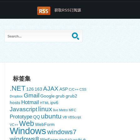
获取RSS订阅源
标签集
.NET
AJAX
126
163
ASP
C/C++
CSS
Gmail
Google
grub
grub2
Dropbox
Hotmail
hosts
ipv6
HTML
linux
Javascript
live
Metro
MFC
ubuntu
Prototype
QQ
VB
VBScript
Web
WebForm
VC++
Windows
windows7
windows8
WinForm
wubi