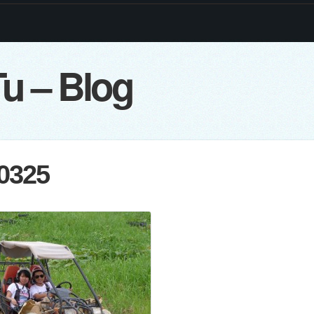
u – Blog
0325