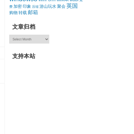
WinRAR
免
英国
加密
印象
游山玩水
聚会
费
压缩
邮箱
购物
转载
文章归档
文
章
归
档
支持本站