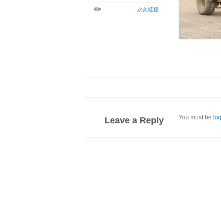
永久链接
You must be
lo
Leave a Reply