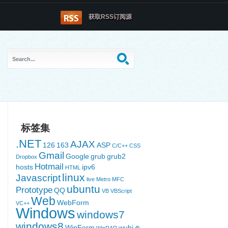
获取RSS订阅源
标签集
.NET
AJAX
126
163
ASP
C/C++
CSS
Gmail
Google
grub
grub2
Dropbox
Hotmail
hosts
ipv6
HTML
linux
Javascript
live
Metro
MFC
ubuntu
Prototype
QQ
VB
VBScript
Web
WebForm
VC++
Windows
windows7
windows8
WinForm
wubi