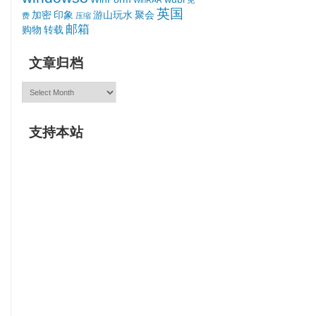
WinRAR
免
英国
加密
印象
游山玩水
聚会
费
压缩
邮箱
购物
转载
文章归档
文
章
归
档
支持本站