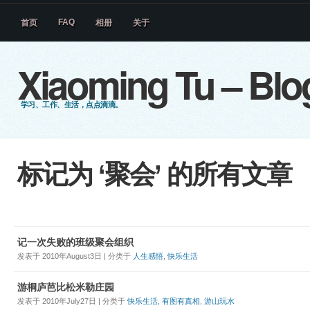
FAQ
首页
相册
关于
Xiaoming Tu – Blo
学习、工作、生活，点点滴滴。
标记为 ‘聚会’ 的所有文章
记一次失败的班级聚会组织
发表于 2010年August3日 | 分类于
人生感悟
,
快乐生活
游桐庐芭比松米勒庄园
发表于 2010年July27日 | 分类于
快乐生活
,
有图有真相
,
游山玩水