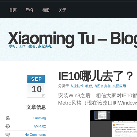
FAQ
首页
相册
关于
Xiaoming Tu – Blo
学习、工作、生活，点点滴滴。
IE10哪儿去了？
SEP
分类于
,
,
,
10
专业技术
教程
有图有真相
桌面应用
安装Win8之后，相信大家对IE1
Metro风格（现在该改口叫Windo
文章信息
Xiaoming
AM 4:02
No Comments