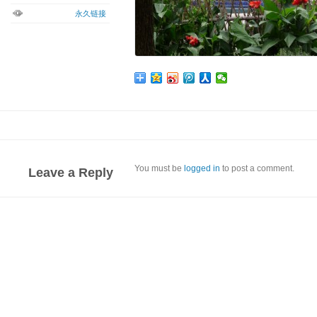
永久链接
You must be
logged in
to post a comment.
Leave a Reply